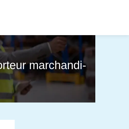
or­teur marchan­di­