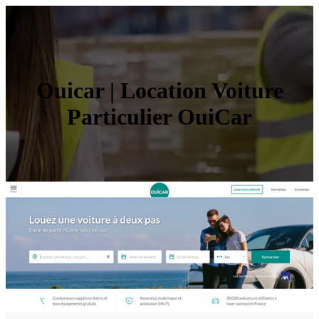
Ouicar | Location Voiture
Particulier OuiCar