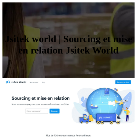
Jsitek world | Sourcing et mise
en relation Jsitek World